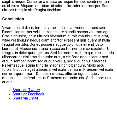
sagittis neque. Curabitur a massa ac neque tempor condimentum
eu id enim. Aliquam nec diam id odio sollicitudin ullamcorper. Sed
ultrices fringilla nisi feugiat tincidunt.
Conclusion
Vivamus erat diam, tempor vitae sodales at, venenatis sed sem.
Fusce ullamcorper velit justo, posuere blandit massa volutpat eget.
Cras dignissim, leo in ultrices bibendum, turpis mauris luctus erat,
vitae vestibulum neque diam a tortor. Praesent quis quam ut nulla
feugiat porttitor. Donec posuere augue dolor, ut eleifend justo
laoreet ut. Maecenas lacinia massa eu fermentum consectetur. Ut
fringilla in dolor quis egestas. Sed fermentum, diam quis malesuada
ullamcorper, nisi eros dignissim arcu, a eleifend neque lectus sed
orci. In semper lorem sed augue varius, nec aliquet nulla laoreet.
Pellentesque lacinia fringilla magna non bibendum. Morbi arcu
turpis, tristique eget ultrices a, vehicula id mauris. Praesent vehicula
non orci quis ornare. Donec ex massa, efficitur eget neque vel,
malesuada eleifend lectus. Praesent nec enim nisi. Sed ut pretium
augue.
Share on Twitter
Share on Facebook
Share via Email