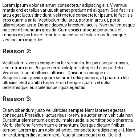
Lorem ipsum dolor sit amet, consectetur adipiscing elit. Vivamus
mattis orci et tellus varius, sit amet pretium mi aliquam. Sed facilisis,
arcu eget luctus tincidunt, velit metus consectetur ipsum, id facilisis
eros quam a ante. Vestibulum dui arcu, porta in arcu ut, porta
ullamcorper justo. Donec dapibus tincidunt iaculis. Nam pellentesque
nec enim bibendum gravida. Cum sociis natoque penatibus et
magnis dis parturient montes, nascetur ridiculus mus. In congue
vestibulum imperdiet.
Reason 2:
Vestibulum viverra congue tortor vel porta. In quis congue massa,
sed rutrum eros. Aliquam erat volutpat. Integer et congue felis.
Vivamus feugiat ultrices ultricies. Quisque in congue elit.
Suspendisse gravida quam sit amet odio posuere, at pharetra leo
ultricies. Sed ac nibh turpis. Proin tempor quam vel dolor
pellentesque, eu scelerisque ligula egestas.
Reason 3:
Etiam bibendum justo vel ultricies semper. Nam laoreet egestas
consequat. Phasellus luctus risus lorem, a auctor enim vehicula non.
Curabitur elementum ex et dui malesuada, a porttitor odio pharetra.
Morbi eleifend fermentum elementum. Quisque dictum finibus
tempor. Lorem ipsum dolor sit amet, consectetur adipiscing elit. Nam
mi erat, imperdiet at sem sed, feugiat consequat arcu. Duis id